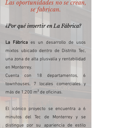
Las oportunidades no se crean,
se fabrican.
¿Por qué invertir en La Fábrica?
La Fábrica
es un desarrollo de usos
mixtos ubicado dentro de Distrito Tec,
una zona de alta plusvalía y rentabilidad
en Monterrey.
Cuenta con 18 departamentos, 6
townhouses, 7 locales comerciales y
más de 1,200 m² de oficinas.
El icónico proyecto se encuentra a 6
minutos del Tec de Monterrey y se
distingue por su apariencia de estilo