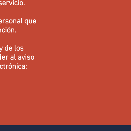
servicio.
ersonal que
nción.
y de los
er al aviso
ctrónica: