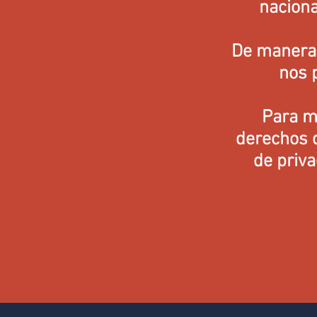
naciona
De manera 
nos p
Para m
derechos q
de priva